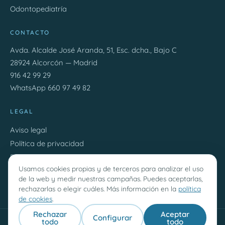
Odontopediatría
CONTACTO
Avda. Alcalde José Aranda, 51, Esc. dcha., Bajo C
28924 Alcorcón — Madrid
916 42 99 29
WhatsApp 660 97 49 82
LEGAL
Aviso legal
Política de privacidad
Política de cookies
Usamos cookies propias y de terceros para analizar el uso
Cookies
de la web y medir nuestras campañas. Puedes aceptarlas,
Contacto
rechazarlas o elegir cuáles. Más información en la
política
de cookies
.
Rechazar
Aceptar
Configurar
todo
todo